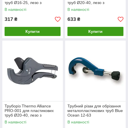
труб Ø16-25, лезо з
труб Ø20-40, лезо з
тефл.покриттям
тефлоновим покриттям
В наявності
В наявності
317
633
₴
₴
Купити
Купити
Труборіз Thermo Alliance
Трубний різак для обрізання
PRO-001 для пластикових
металопластикових труб Blue
труб Ø20-40, лезо з
Ocean 12-63
тефл.покриттям
В наявності
В наявності