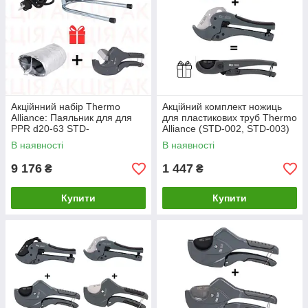
Акційнний набір Thermo
Акційний комплект ножиць
Alliance: Паяльник для для
для пластикових труб Thermo
PPR d20-63 STD-
Alliance (STD-002, STD-003)
103+подарунок Ножиці для
+ STD-001 у подарунок
В наявності
В наявності
PPR d20-40 (нерж.)+Кожух
термоізолюючий
9 176
1 447
₴
₴
Купити
Купити