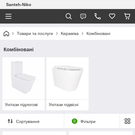
Santeh-Niko
Товари та послуги
Кераміка
Комбіновані
Комбіновані
Унітази підлогові
Унітази підвісні
Сортування
0
Фільтри