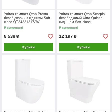
Унітаз-компакт Qtap Presto
Унітаз-компакт Qtap Scorpio
безобідковий з сідінням Soft-
безободковий Ultra Quiet з
close QT24221217AW
сидінням Soft-close
QT14226088AW
В наявності
В наявності
8 538
12 197
₴
₴
Купити
Купити