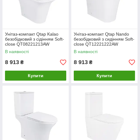
Унітаз-компакт Qtap Kalao
Унітаз-компакт Qtap Nando
безобідковий з сідінням Soft-
безобідковий з сидінням Soft-
close QT08221213AW
close QT12221222AW
В наявності
В наявності
8 913
8 913
₴
₴
Купити
Купити