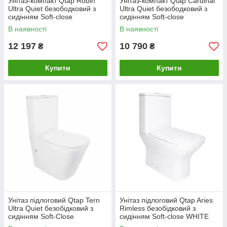
Унітаз-компакт Qtap Robin
Унітаз-компакт Qtap Cardinal
Ultra Quiet безободковий з
Ultra Quiet безободковий з
сидінням Soft-close
сидінням Soft-close
QT13226089AW
QT04222168AUQ3W
В наявності
В наявності
12 197
10 790
₴
₴
Купити
Купити
Унітаз підлоговий Qtap Tern
Унітаз підлоговий Qtap Aries
Ultra Quiet безобідковий з
Rimless безобідковий з
сидінням Soft-Close
сидінням Soft-close WHITE
QT17226003AW White
QT03228302W