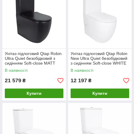
Унітаз підлоговий Qtap Robin
Унітаз підлоговий Qtap Robin
Ultra Quiet безобідковий з
New Ultra Quiet безобідковий
сидінням Soft-close MATT
з сидінням Soft-close WHITE
BLACK QT13226083AMB
QT13226083AW
В наявності
В наявності
21 579
12 197
₴
₴
Купити
Купити