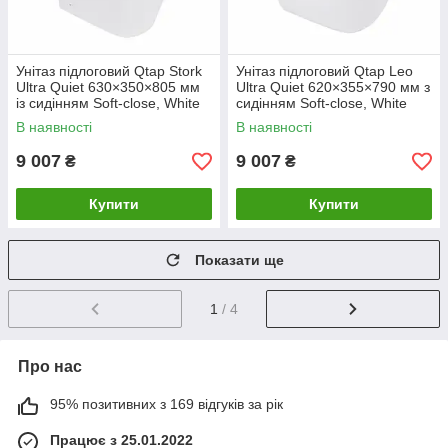
Унітаз підлоговий Qtap Stork
Унітаз підлоговий Qtap Leo
Ultra Quiet 630×350×805 мм
Ultra Quiet 620×355×790 мм з
із сидінням Soft-close, White
сидінням Soft-close, White
QTSTO27W49260
QTLEO27W49261
В наявності
В наявності
9 007
9 007
₴
₴
Купити
Купити
Показати ще
1
/ 4
Про нас
95% позитивних з 169 відгуків за рік
Працює з 25.01.2022