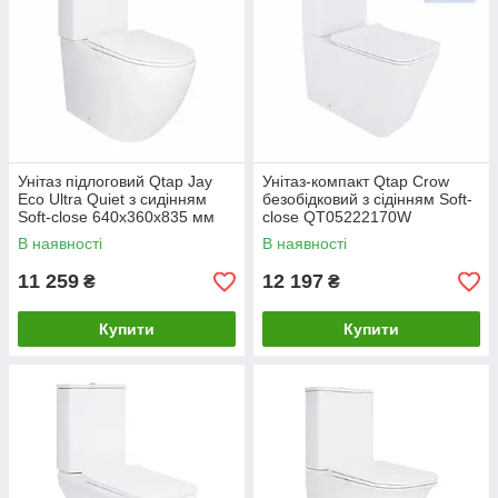
Унітаз підлоговий Qtap Jay
Унітаз-компакт Qtap Crow
Eco Ultra Quiet з сидінням
безобідковий з сідінням Soft-
Soft-close 640x360x835 мм
close QT05222170W
QTJAY27W48749 White
В наявності
В наявності
11 259
12 197
₴
₴
Купити
Купити