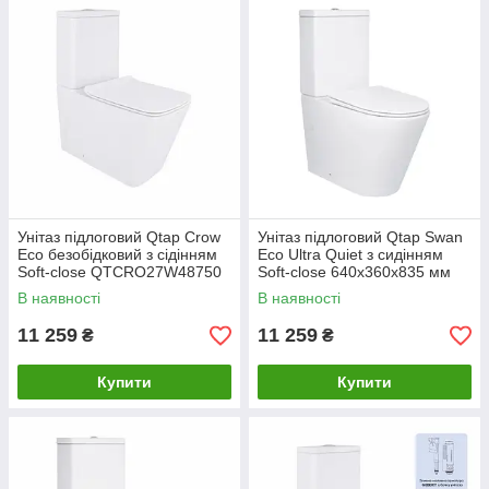
Унітаз підлоговий Qtap Crow
Унітаз підлоговий Qtap Swan
Eco безобідковий з сідінням
Eco Ultra Quiet з сидінням
Soft-close QTCRO27W48750
Soft-close 640x360x835 мм
QTSWA27W48748 White
В наявності
В наявності
11 259
11 259
₴
₴
Купити
Купити