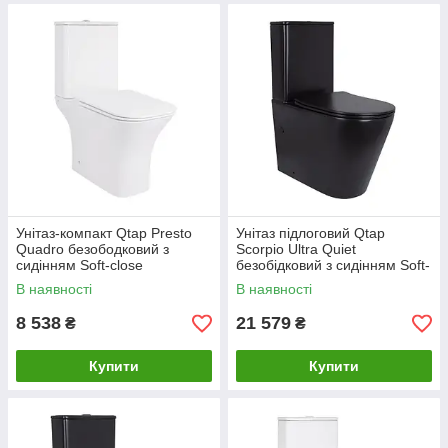
Унітаз-компакт Qtap Presto
Унітаз підлоговий Qtap
Quadro безободковий з
Scorpio Ultra Quiet
сидінням Soft-close
безобідковий з сидінням Soft-
QT24221215AW
close MATT BLACK
В наявності
В наявності
QT14226088AMB
8 538
21 579
₴
₴
Купити
Купити