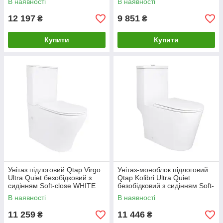
В наявності
В наявності
12 197
9 851
₴
₴
Купити
Купити
Унітаз підлоговий Qtap Virgo
Унітаз-моноблок підлоговий
Ultra Quiet безобідковий з
Qtap Kolibri Ultra Quiet
сидінням Soft-close WHITE
безобідковий з сидінням Soft-
QT18226092AW
close WHITE QT10226380W
В наявності
В наявності
11 259
11 446
₴
₴