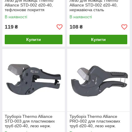
Лезо для ножиць Thermo
Лезо для ножиць Thermo
Alliance STD-002 d20-40,
Alliance STD-002 d20-40,
тефлонове покриття
нержавіюча сталь
В наявності
В наявності
119
108
₴
₴
Купити
Купити
Труборіз Thermo Alliance
Труборіз Thermo Alliance
STD-003 для пластикових
PRO-002 для пластикових
труб d20-40, лезо нерж.
труб d20-40, лезо нерж.
сталь
сталь