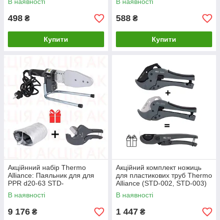
В наявності
В наявності
498
588
₴
₴
Купити
Купити
Акційнний набір Thermo
Акційний комплект ножиць
Alliance: Паяльник для для
для пластикових труб Thermo
PPR d20-63 STD-
Alliance (STD-002, STD-003)
103+подарунок Ножиці для
+ STD-001 у подарунок
В наявності
В наявності
PPR d20-40 (нерж.)+Кожух
термоізолюючий
9 176
1 447
₴
₴