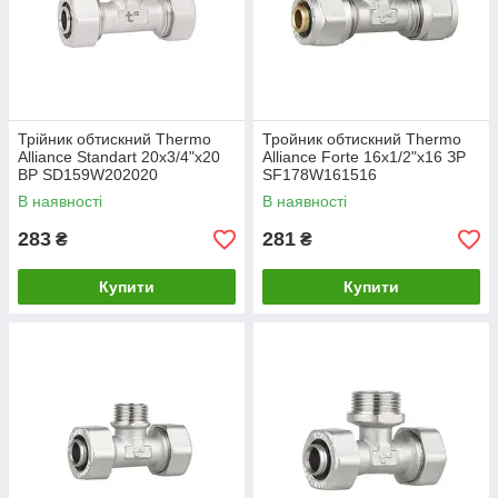
Трійник обтискний Thermo
Тройник обтискний Thermo
Alliance Standart 20х3/4"х20
Alliance Forte 16х1/2"х16 ЗР
ВР SD159W202020
SF178W161516
В наявності
В наявності
283
281
₴
₴
Купити
Купити