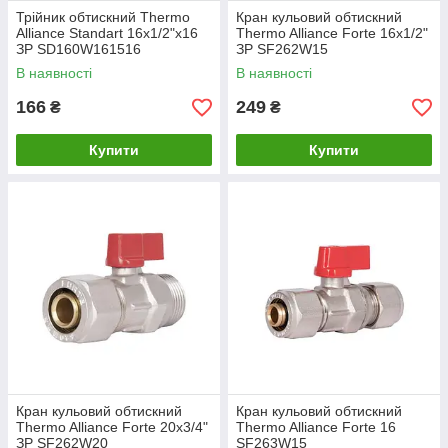
Трійник обтискний Thermo
Кран кульовий обтискний
Alliance Standart 16х1/2"х16
Thermo Alliance Forte 16х1/2"
ЗР SD160W161516
ЗР SF262W15
В наявності
В наявності
166
249
₴
₴
Купити
Купити
Кран кульовий обтискний
Кран кульовий обтискний
Thermo Alliance Forte 20х3/4"
Thermo Alliance Forte 16
ЗР SF262W20
SF263W15