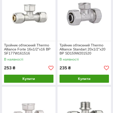
Тройник обтискний Thermo
Трійник обтискний Thermo
Alliance Forte 16х1/2"х16 ВР
Alliance Standart 20х1/2"х20
SF177W161516
ВР SD159W201520
В наявності
В наявності
253
235
₴
₴
Купити
Купити