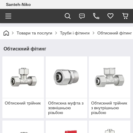
Santeh-Niko
Товари та послуги
Труби і фітинги
Обтискний фітинг
Обтискний фітинг
Обтискний трійник
Обтискна муфта з
Обтискний трійник
зовнішньою
з внутрішньою
різьбою
різьбою