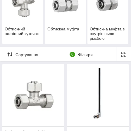
Обтискний
Обтискна муфта
Обтискна муфта з
настінний куточок
внутрішньою
різьбою
Сортування
0
Фільтри