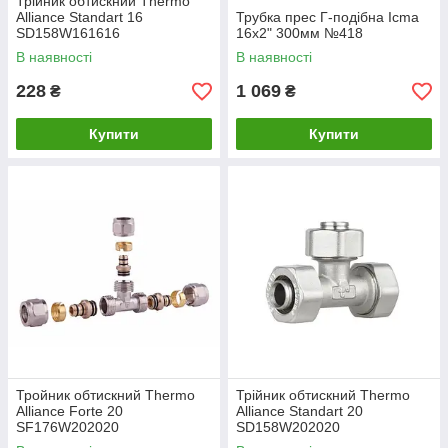
Трійник обтискний Thermo
Alliance Standart 16
Трубка прес Г-подібна Icma
SD158W161616
16х2" 300мм №418
В наявності
В наявності
228
1 069
₴
₴
Купити
Купити
Тройник обтискний Thermo
Трійник обтискний Thermo
Alliance Forte 20
Alliance Standart 20
SF176W202020
SD158W202020