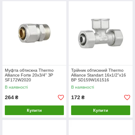
Муфта обтискна Thermo
Трійник обтискний Thermo
Alliance Forte 20х3/4" ЗР
Alliance Standart 16х1/2"х16
SF172W2020
ВР SD159W161516
В наявності
В наявності
264
172
₴
₴
Купити
Купити