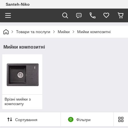
Santeh-Niko
Товари та послуги
Мийки
Мийки композитні
Мийки композитні
Врізні мийки з
композиту
Сортування
0
Фільтри