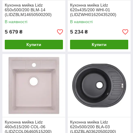
Кухонна мийка Lidz
Кухонна мийка Lidz
650x500/200 BLM-14
620x435/200 WHI-01
(LIDZBLM14650500200)
(LIDZWHI01620435200)
В наявності
В наявності
5 679
5 234
₴
₴
Купити
Купити
Кухонна мийка Lidz
Кухонна мийка Lidz
460х515/200 COL-06
620x500/200 BLA-03
(LIDZCOL06460515200)
(LIDZBLA03620500200)