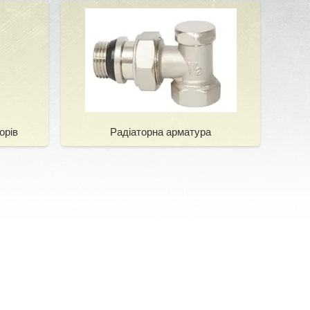
орів
Радіаторна арматура