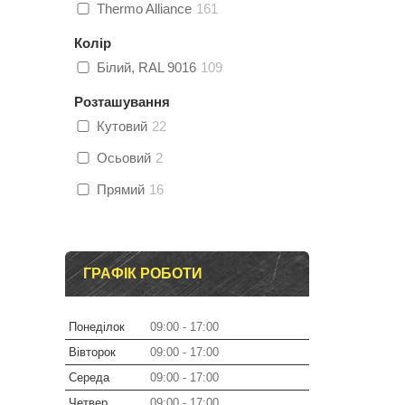
Thermo Alliance
161
Колір
Білий, RAL 9016
109
Розташування
Кутовий
22
Осьовий
2
Прямий
16
ГРАФІК РОБОТИ
Понеділок
09:00
17:00
Вівторок
09:00
17:00
Середа
09:00
17:00
Четвер
09:00
17:00