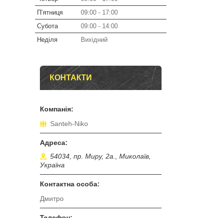
Пʼятниця
09:00
17:00
Субота
09:00
14:00
Неділя
Вихідний
КОНТАКТИ
Santeh-Niko
54034, пр. Миру, 2а., Миколаїв,
Україна
Дмитро