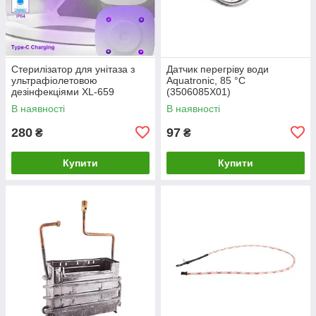
Стерилізатор для унітаза з
Датчик перегріву води
ультрафіолетовою
Aquatronic, 85 °С
дезінфекціями XL-659
(3506085X01)
В наявності
В наявності
280
97
₴
₴
Купити
Купити