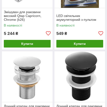
Змішувач для раковини
високий Qtap Capricorn,
LED світильник
Chrome (k26)
акумуляторний з пультом
QTCAP1060H102C48220
В наявності
В наявності
5 244
549
₴
₴
Купити
Купити
Донний клапан для раковини
Донний клапан для раковини