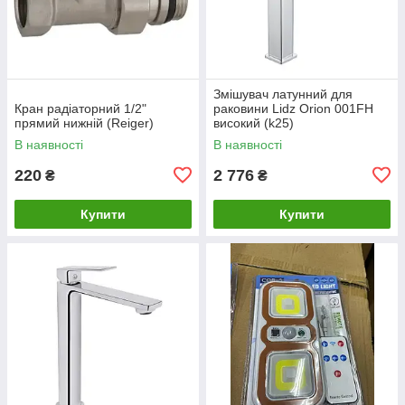
Змішувач латунний для
Кран радіаторний 1/2"
раковини Lidz Orion 001FH
прямий нижній (Reiger)
високий (k25)
LDORI001FHCRM48096
В наявності
В наявності
Chrome
220
2 776
₴
₴
Купити
Купити