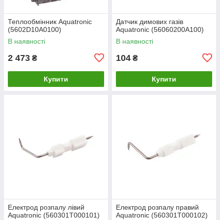
Теплообмінник Aquatronic
Датчик димових газів
(5602D10A0100)
Aquatronic (56060200A100)
В наявності
В наявності
2 473
104
₴
₴
Купити
Купити
Електрод розпалу лівий
Електрод розпалу правий
Aquatronic (560301T000101)
Aquatronic (560301T000102)