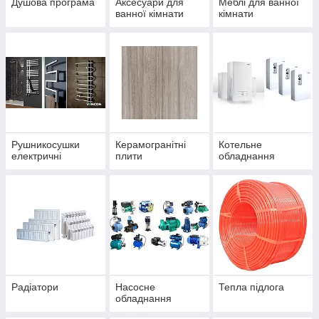
Душова програма
Аксесуари для
Меблі для ванної
ванної кімнати
кімнати
Рушникосушки
Керамогранітні
Котельне
електричні
плити
обладнання
Радіатори
Насосне
Тепла підлога
обладнання