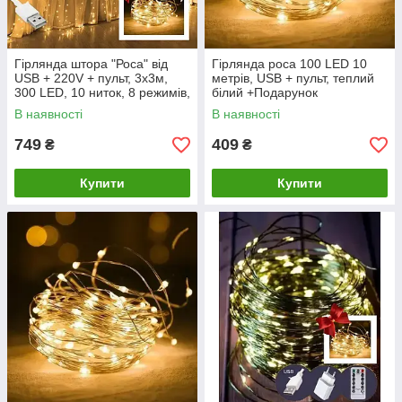
Гірлянда штора "Роса" від
Гірлянда роса 100 LED 10
USB + 220V + пульт, 3x3м,
метрів, USB + пульт, теплий
300 LED, 10 ниток, 8 режимів,
білий +Подарунок
IP44 +Подарунок
В наявності
В наявності
749
409
₴
₴
Купити
Купити