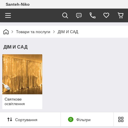
Santeh-Niko
Товари та послуги
ДІМ И САД
ДІМ И САД
Святкове
освітлення
Сортування
0
Фільтри