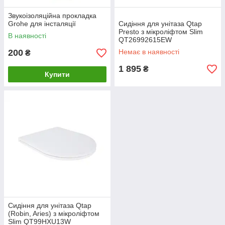
Звукоізоляційна прокладка
Grohe для інсталяції
Сидіння для унітаза Qtap
Presto з мікроліфтом Slim
В наявності
QT26992615EW
200
Немає в наявності
₴
1 895
₴
Купити
Сидіння для унітаза Qtap
(Robin, Aries) з мікроліфтом
Slim QT99HXU13W