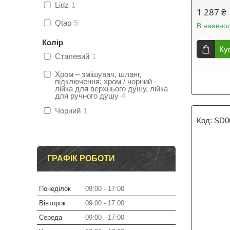
Lidz
1
1 287 ₴
Qtap
5
В наявнос
Колір
Ку
Сталевий
1
Хром – змішувач, шланг,
підключення; хром / чорний -
лійка для верхнього душу, лійка
для ручного душу
4
Чорний
1
SD0
ГРАФІК РОБОТИ
Понеділок
09:00
17:00
Вівторок
09:00
17:00
Середа
09:00
17:00