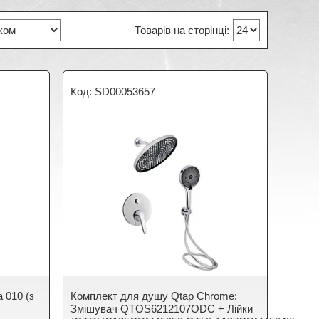
SD00053657
 010 (з
Комплект для душу Qtap Chrome:
Змішувач QTOS6212107ODC + Лійки