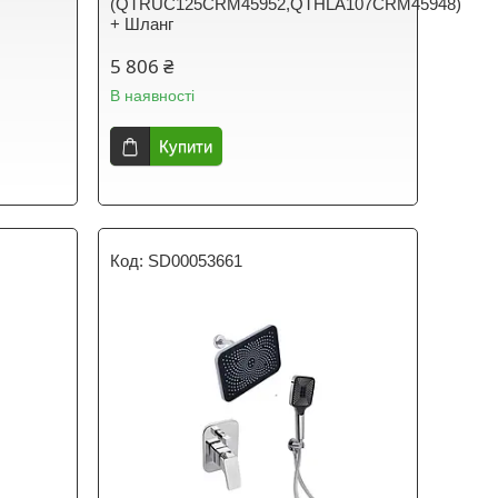
(QTRUC125CRM45952,QTHLA107CRM45948)
+ Шланг
5 806 ₴
В наявності
Купити
SD00053661