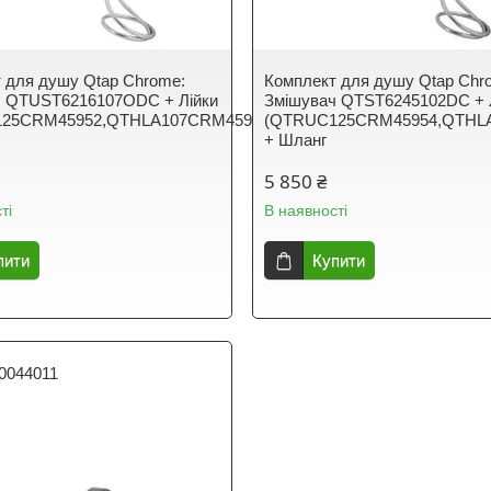
 для душу Qtap Chrome:
Комплект для душу Qtap Chr
ч QTUST6216107ODC + Лійки
Змішувач QTST6245102DC + 
25CRM45952,QTHLA107CRM45948)
(QTRUC125CRM45954,QTHL
+ Шланг
5 850 ₴
ті
В наявності
пити
Купити
0044011