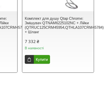
ome:
Комплект для душу Qtap Chrome:
Лійки
Змішувач QTNAM6225102NC + Лійки
A107CRM45784)
(QTRUC125CRM45954,QTHLA107CRM45784)
+ Шланг
7 332 ₴
В наявності
Купити