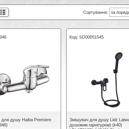
346
SD00051545
 для душу Haiba Premiere
Змішувач для душу Lidz Latwa
346)
душовим гарнітуром) (k40)