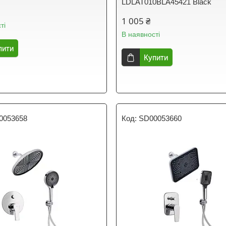
LDLAT010BLA45421 Black
1 005 ₴
ті
В наявності
пити
Купити
0053658
SD00053660