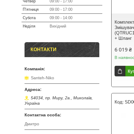
Четвер
09:00
17:00
Пʼятниця
09:00
17:00
Субота
09:00
14:00
Комплект
Неділя
Вихідний
Змішува
(QTRUC1
+ Шланг
6 019 ₴
КОНТАКТИ
В наявнос
Ку
Santeh-Niko
54034, пр. Миру, 2а., Миколаїв,
SD0
Україна
Дмитро