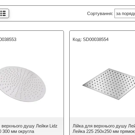
0038553
SD00038554
я верхнього душу Лейки Lidz
Лійка для верхнього душу Лей
0 300 мм округла
Лейка 225 250x250 мм прямок