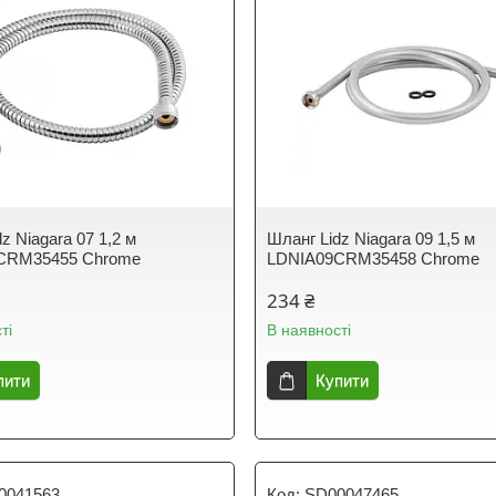
z Niagara 07 1,2 м
Шланг Lidz Niagara 09 1,5 м
CRM35455 Chrome
LDNIA09CRM35458 Chrome
234 ₴
ті
В наявності
пити
Купити
0041563
SD00047465