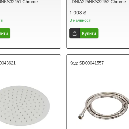
0NKS32451 Chrome
LDNIA225NKS32452 Chrome
1 008 ₴
ті
В наявності
пити
Купити
0043621
SD00041557