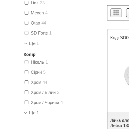
Lidz
33
Mexen
4
Qtap
44
SD Forte
1
SD0
Ще 1
Колір
Нікель
1
Сірий
5
Хром
44
Хром / Білий
2
Хром / Чорний
4
Ще 1
Лійка дл
Лейка 13