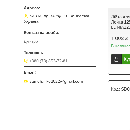
54034, пр. Миру, 2а., Миколаїв,
Лійка дл
Україна
Лейка 12
LDNIA12
1 008 ₴
Дмитро
В наявнос
Ку
+380 (73) 853-72-81
santeh.niko2022@gmail.com
SD0