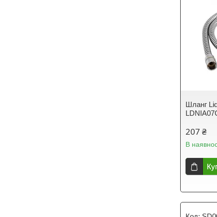
Шланг Lid
LDNIA07
207 ₴
В наявнос
Ку
SD0