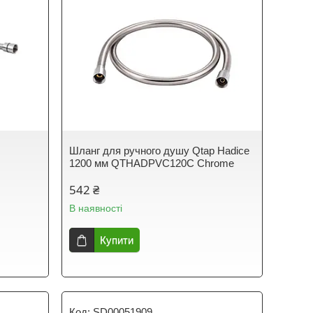
Шланг для ручного душу Qtap Hadice
1200 мм QTHADPVC120C Chrome
542 ₴
В наявності
Купити
SD00051909