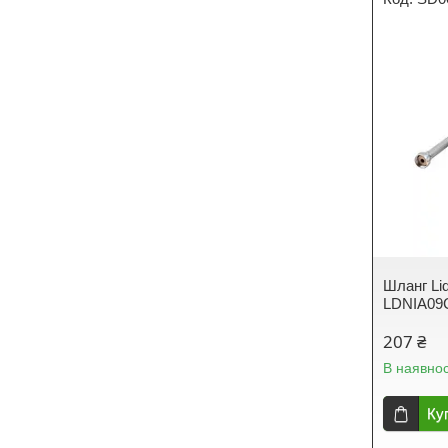
Шланг Lid
LDNIA09
207 ₴
В наявнос
Ку