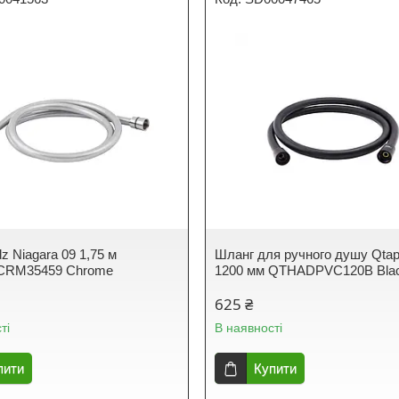
z Niagara 09 1,75 м
Шланг для ручного душу Qtap
CRM35459 Chrome
1200 мм QTHADPVC120B Blac
625 ₴
ті
В наявності
пити
Купити