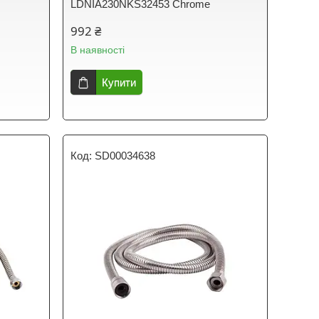
LDNIA230NKS32453 Chrome
992 ₴
В наявності
Купити
SD00034638