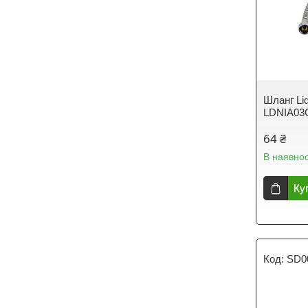
Шланг Lid
LDNIA03
64 ₴
В наявнос
Ку
SD0