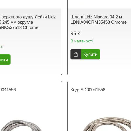
я верхнього душу Лейки Lidz
Шланг Lidz Niagara 04 2 м
5 245 мм округла
LDNIA04CRM35453 Chrome
5NKS37518 Chrome
95 ₴
В наявності
ті
Купити
пити
0041556
SD00041558