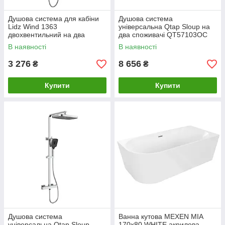
Душова система для кабіни
Душова система
Lidz Wind 1363
універсальна Qtap Sloup на
двохвентильний на два
два споживачі QT57103OC
споживачі
Chrome
В наявності
В наявності
LDWIN1363NKS43389 Nickel
3 276
8 656
₴
₴
Купити
Купити
Душова система
Ванна кутова MEXEN MIA
універсальна Qtap Sloup
170x80 WHITE акрилова