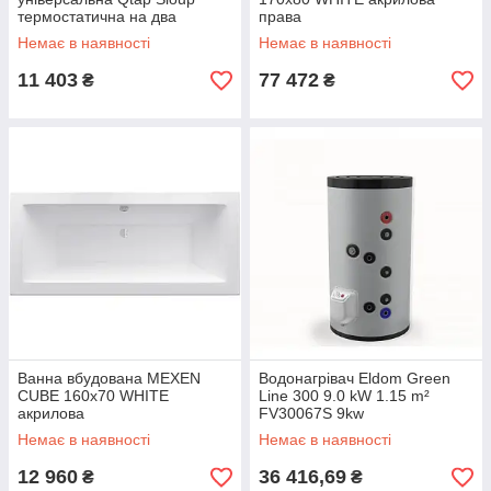
термостатична на два
права
споживачі QTSL57103KNC
Немає в наявності
Немає в наявності
Chrome
11 403
77 472
₴
₴
Ванна вбудована MEXEN
Водонагрівач Eldom Green
CUBE 160x70 WHITE
Line 300 9.0 kW 1.15 m²
акрилова
FV30067S 9kw
Немає в наявності
Немає в наявності
12 960
36 416,69
₴
₴