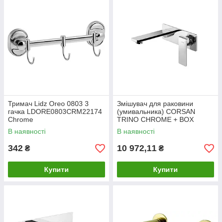
Тримач Lidz Oreo 0803 3
Змішувач для раковини
гачка LDORE0803CRM22174
(умивальника) CORSAN
Chrome
TRINO CHROME + BOX
прихованого монтажу *
В наявності
В наявності
342
10 972,11
₴
₴
Купити
Купити