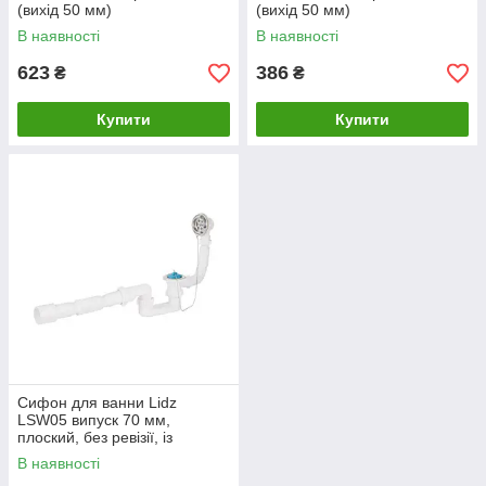
(вихід 50 мм)
(вихід 50 мм)
В наявності
В наявності
623
386
₴
₴
Купити
Купити
Сифон для ванни Lidz
LSW05 випуск 70 мм,
плоский, без ревізії, із
пробкою на ланцюгу (вихід
В наявності
гофра 40/50мм)