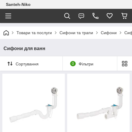
Santeh-Niko
Товари та послуги
Сифони та трапи
Сифони
Сиф
Сифони для ванн
Сортування
0
Фільтри