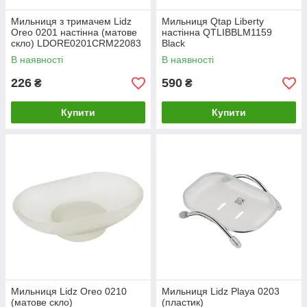
Мильниця з тримачем Lidz
Мильниця Qtap Liberty
Oreo 0201 настінна (матове
настінна QTLIBBLM1159
скло) LDORE0201CRM22083
Black
Chrome
В наявності
В наявності
226
590
₴
₴
Купити
Купити
Мильниця Lidz Oreo 0210
Мильниця Lidz Playa 0203
(матове скло)
(пластик)