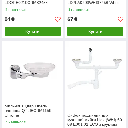
LDORE0210CRM32454
LDPLA0203WHI37456 White
Chrome
В наявності
В наявності
84
67
₴
₴
Купити
Купити
Мильниця Qtap Liberty
настінна QTLIBCRM1159
Chrome
Сифон подвійний для
кухонної мийки Lidz (WHI) 60
В наявності
08 E001 02 ECO з круглим