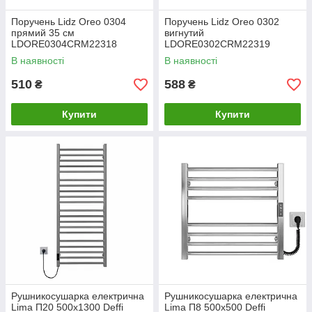
Поручень Lidz Oreo 0304
Поручень Lidz Oreo 0302
прямий 35 см
вигнутий
LDORE0304CRM22318
LDORE0302CRM22319
Chrome
Chrome
В наявності
В наявності
510
588
₴
₴
Купити
Купити
Рушникосушарка електрична
Рушникосушарка електрична
Lima П20 500х1300 Deffi
Lima П8 500х500 Deffi