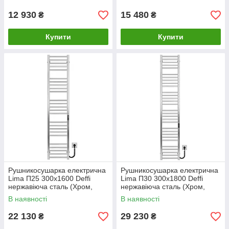
12 930
15 480
₴
₴
Купити
Купити
Рушникосушарка електрична
Рушникосушарка електрична
Lima П25 300х1600 Deffi
Lima П30 300х1800 Deffi
нержавіюча сталь (Хром,
нержавіюча сталь (Хром,
JD04, Праве підключення)
JD04, Праве підключення)
В наявності
В наявності
22 130
29 230
₴
₴