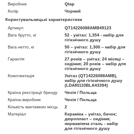
Виробник
Qtap
Колір
Чорний
Користувальницькі характеристики
Артикул
QT14226088AMB49123
Вага брутто, кг
52 - унітаз: 1,354 - набір для
гігієнічного душу
Вага нетто, кг
50 – унітаз: 1,300 – набір для
гігієнічного душу
Гарантія
27 років – унітаз; 24 місяці –
сидіння; 20 років – набір для
гігієнічного душу
Комплектація
Унітаз (QT14226088AMB),
набір для гігієнічного душу
(LDARI110BLA43394)
Країна реєстрації бренду
Чехія / Польща
Країна-виробник
Чехія / Польща
Кількість вантажних місць
2
Матеріал
Кераміка – унітаз, бачок;
дюропласт – сидіння;
нержавіюча сталь - набір
для гігієнічного душу