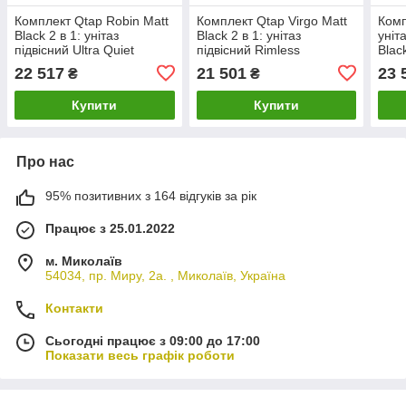
Комплект Qtap Robin Matt
Комплект Qtap Virgo Matt
Комп
Black 2 в 1: унітаз
Black 2 в 1: унітаз
уніт
підвісний Ultra Quiet
підвісний Rimless
Bla
QT13332381АSMB + біде
QT1833051ERMB + біде
набі
22 517
21 501
23 
₴
₴
підвісне QT1355046FMB
підвісне QT1855051FMB
Aria
LDA
Купити
Купити
Про нас
95% позитивних з 164 відгуків за рік
Працює з 25.01.2022
м. Миколаїв
54034, пр. Миру, 2а. , Миколаїв, Україна
Контакти
Сьогодні працює з 09:00 до 17:00
Показати весь графік роботи