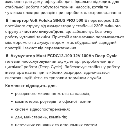
живлення для дому, офісу або дачі. Ідеально підходить для
стабільної роботи побутової техніки, насосів, котлів та
чутливих електроприладів при перебоях електропостачання.
🔋
Інвертор Volt Polska SINUS PRO 500 E
перетворює 12В
постійного струму від акумулятора у стабільні 230В змінного
струму з
чистою синусоїдою
, що забезпечує безпечну
роботу чутливої техніки. Пристрій автоматично перемикається
між мережею та акумулятором, має вбудований зарядний
пристрій і захист від перевантаження.
🔋
Акумулятор Must FCDG12-100 12V 100Ah Deep Cycle
—
гелевий необслуговуваний акумулятор, розроблений для
циклічної роботи (Deep Cycle). Забезпечує стабільну роботу
інвертора навіть при глибоких розрядах, відзначається
високою надійністю та тривалим терміном служби.
Комплект підходить для:
резервного живлення котлів та насосів;
комп’ютерів, роутерів та офісної техніки;
систем відеоспостереження;
дач, майстерень, кемпінгів;
невеликих сонячних та автономних систем.