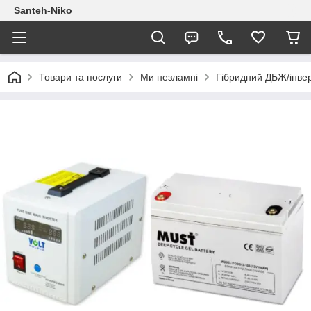
Santeh-Niko
Товари та послуги
Ми незламні
Гібридний ДБЖ/інве