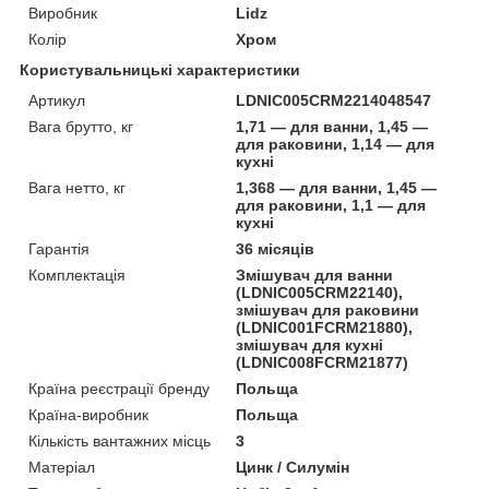
Виробник
Lidz
Колір
Хром
Користувальницькі характеристики
Артикул
LDNIC005CRM2214048547
Вага брутто, кг
1,71 — для ванни, 1,45 —
для раковини, 1,14 — для
кухні
Вага нетто, кг
1,368 — для ванни, 1,45 —
для раковини, 1,1 — для
кухні
Гарантія
36 місяців
Комплектація
Змішувач для ванни
(LDNIC005CRM22140),
змішувач для раковини
(LDNIC001FCRM21880),
змішувач для кухні
(LDNIC008FCRM21877)
Країна реєстрації бренду
Польща
Країна-виробник
Польща
Кількість вантажних місць
3
Матеріал
Цинк / Силумін