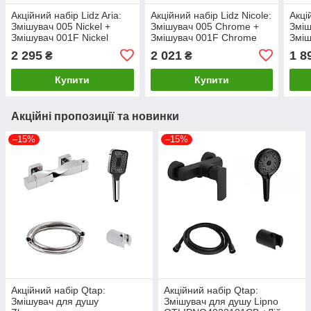
Акційний набір Lidz Aria:
Акційний набір Lidz Nicole:
Акці
Змішувач 005 Nickel +
Змішувач 005 Chrome +
Зміш
Змішувач 001F Nickel
Змішувач 001F Chrome
Зміш
2 295
2 021
1 8
₴
₴
Купити
Купити
Акційні пропозиції та новинки
–15%
–15%
Акційний набір Qtap:
Акційний набір Qtap:
Змішувач для душу
Змішувач для душу Lipno