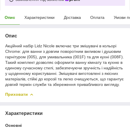
Опис
Характеристики
Доставка
Оплата
Умови п
Опис
Акційний набір Lidz Nicole включає три змішувачі в кольорі
Chrome: для ванни з довгим поворотним виливом і душовим
гарнітуром (005), для умивальника (001F) та для кухні (008F).
Такий комплект дозволяє оформити ванну кімнату та кухню в
єдиному сучасному стилі, забезпечуючи зручність і надійність
у щоденному користуванні. Змішувачі виготовлені з якісних
матеріалів, стійкі до корозії та легко очищуються, що гарантує
довгий термін служби та збереження привабливого вигляду.
Приховати
Характеристики
Основні