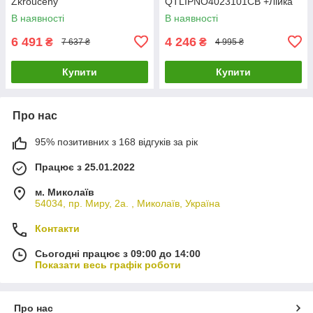
Zkrouceny
QTLIPNO4023101CB +Лійка
QTZKR40T105C+Лійка Rucni
Rucni
В наявності
В наявності
QTRUC125CRM45954+Шланг
QTRUC125BLM45953+Шланг
Hadice
Hadice QTHADPVCSQ160B +
6 491
4 246
₴
₴
7 637 ₴
4 995 ₴
QTHADPVC160C+Тримач
Тримач
Купити
Купити
Про нас
95% позитивних з 168 відгуків за рік
Працює з 25.01.2022
м. Миколаїв
54034, пр. Миру, 2а. , Миколаїв, Україна
Контакти
Сьогодні працює з 09:00 до 14:00
Показати весь графік роботи
Про нас