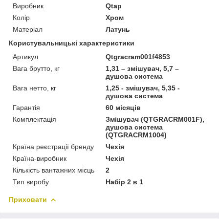
Виробник
Qtap
Колір
Хром
Матеріал
Латунь
Користувальницькі характеристики
Артикул
Qtgracram001f4853
Вага брутто, кг
1,31 – змішувач, 5,7 –
душова система
Вага нетто, кг
1,25 - змішувач, 5,35 -
душова система
Гарантія
60 місяців
Комплектація
Змішувач (QTGRACRM001F),
душова система
(QTGRACRM1004)
Країна реєстрації бренду
Чехія
Країна-виробник
Чехія
Кількість вантажних місць
2
Тип виробу
Набір 2 в 1
Приховати