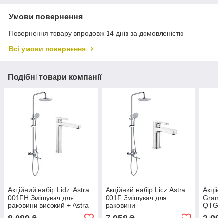
Умови повернення
Повернення товару впродовж 14 днів за домовленістю
Всі умови повернення
Подібні товари компанії
Акційний набір Lidz: Astra
Акційний набір Lidz:Astra
Акці
001FH Змішувач для
001F Змішувач для
Gran
раковини високий + Astra
раковини
QTG
1030 Душова система
LDAST001FCRM48085+Astra
Змі
8 089
7 058
3 9