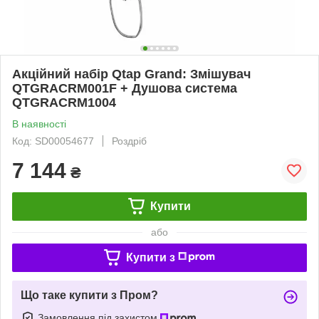
Акційний набір Qtap Grand: Змішувач
QTGRACRM001F + Душова система
QTGRACRM1004
В наявності
Код: SD00054677
Роздріб
7 144
₴
Купити
або
Купити з
Що таке купити з Пром?
Замовлення під захистом