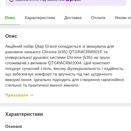
Опис
Характеристики
Доставка
Оплата
Умови п
Опис
Акційний набір Qtap Grand складається зі змішувача для
раковини низького Chrome (k35) QTGRACRM001F та
універсальної душової системи Chrome (k35) на трьох
споживачів з виливом QTGRACRM1004. Цей комплект
поєднує сучасний стиль, високу функціональність і надійність,
що забезпечує комфорт та зручність під час щоденного
використання. Ідеально підходить для створення гармонійної,
стильної та практичної ванної кімнати.
Приховати
Характеристики
Основні