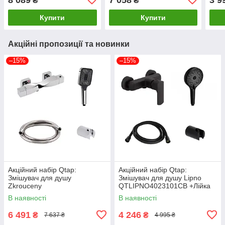
₴
₴
універсальна на три
1030 Душова система
споживачі (з
універсальна на три
Купити
Купити
споживачі
Акційні пропозиції та новинки
–15%
–15%
Акційний набір Qtap:
Акційний набір Qtap:
Змішувач для душу
Змішувач для душу Lipno
Zkrouceny
QTLIPNO4023101CB +Лійка
QTZKR40T105C+Лійка Rucni
Rucni
В наявності
В наявності
QTRUC125CRM45954+Шланг
QTRUC125BLM45953+Шланг
Hadice
Hadice QTHADPVCSQ160B +
6 491
4 246
₴
₴
7 637 ₴
4 995 ₴
QTHADPVC160C+Тримач
Тримач