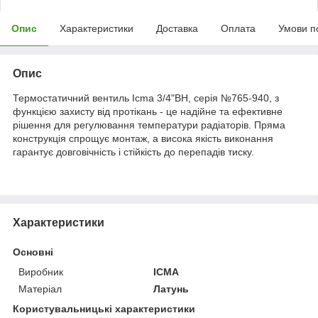
Опис
Характеристики
Доставка
Оплата
Умови п
Опис
Термостатичний вентиль Icma 3/4"ВН, серія №765-940, з
функцією захисту від протікань - це надійне та ефективне
рішення для регулювання температури радіаторів. Пряма
конструкція спрощує монтаж, а висока якість виконання
гарантує довговічність і стійкість до перепадів тиску.
Характеристики
Основні
Виробник
ICMA
Матеріал
Латунь
Користувальницькі характеристики