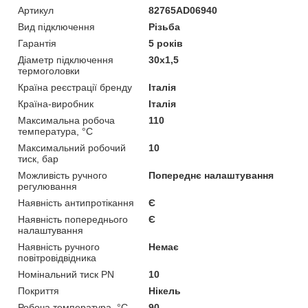
Артикул
82765AD06940
Вид підключення
Різьба
Гарантія
5 років
Діаметр підключення
30х1,5
термоголовки
Країна реєстрації бренду
Італія
Країна-виробник
Італія
Максимальна робоча
110
температура, °С
Максимальний робочий
10
тиск, бар
Можливість ручного
Попереднє налаштування
регулювання
Наявність антипротікання
Є
Наявність попереднього
Є
налаштування
Наявність ручного
Немає
повітровідвідника
Номінальний тиск PN
10
Покриття
Нікель
Робоча температура, °C
90