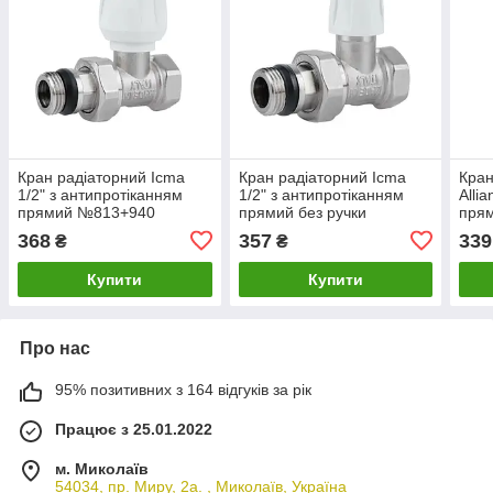
Кран радіаторний Icma
Кран радіаторний Icma
Кран
1/2" з антипротіканням
1/2" з антипротіканням
Alli
прямий №813+940
прямий без ручки
прям
№815+940
гай
368
357
339
₴
₴
Купити
Купити
Про нас
95% позитивних з 164 відгуків за рік
Працює з 25.01.2022
м. Миколаїв
54034, пр. Миру, 2а. , Миколаїв, Україна