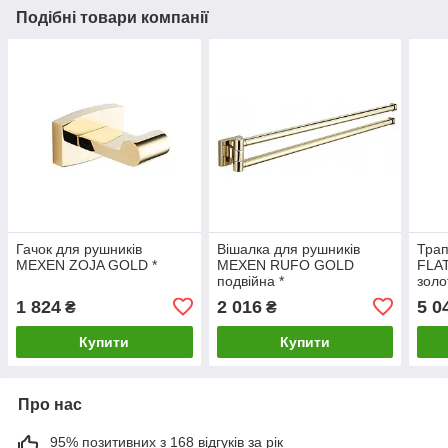
Подібні товари компанії
Гачок для рушників
Вішалка для рушників
Тра
MEXEN ZOJA GOLD *
MEXEN RUFO GOLD
FLA
подвійна *
золо
1 824
2 016
5 0
₴
₴
Купити
Купити
Про нас
95% позитивних з 168 відгуків за рік