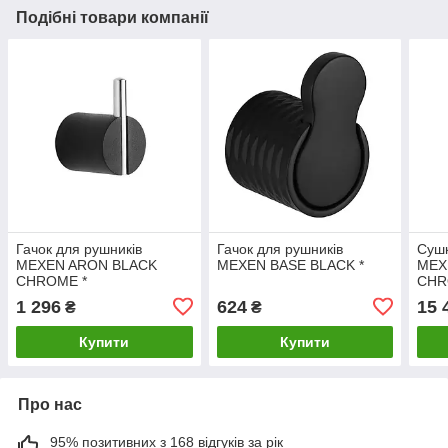
Подібні товари компанії
Гачок для рушників
Гачок для рушників
Сушк
MEXEN ARON BLACK
MEXEN BASE BLACK *
MEX
CHROME *
CHR
1 296
624
15 
₴
₴
Купити
Купити
Про нас
95% позитивних з 168 відгуків за рік