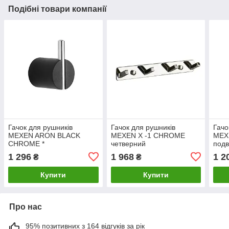
Подібні товари компанії
Гачок для рушників
Гачок для рушників
Гачо
MEXEN ARON BLACK
MEXEN X -1 CHROME
MEX
CHROME *
четверний
подв
1 296
1 968
1 2
₴
₴
Купити
Купити
Про нас
95% позитивних з 164 відгуків за рік