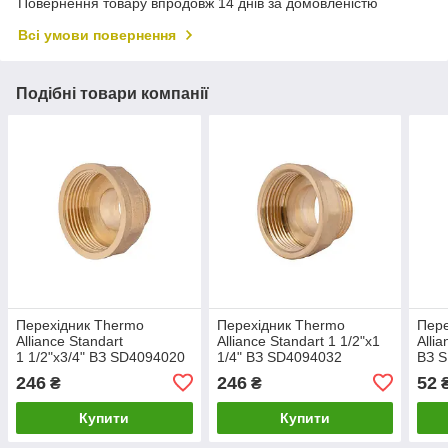
Повернення товару впродовж 14 днів за домовленістю
Всі умови повернення
Подібні товари компанії
Перехідник Thermo
Перехідник Thermo
Пере
Alliance Standart
Alliance Standart 1 1/2"х1
Alli
1 1/2"х3/4" ВЗ SD4094020
1/4" ВЗ SD4094032
ВЗ 
246
246
52
₴
₴
Купити
Купити