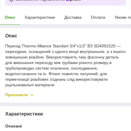
Опис
Характеристики
Доставка
Оплата
Умови п
Опис
Перехід Thermo Alliance Standart 3/4"х1/2" ВЗ SD4091520 —
перехідник, оснащений з одного кінця внутрішньою, а з іншого
зовнішньою різьбою. Використовують таку фасонну деталь
для виконання переходу між трубами різного розміру в
трубопроводах систем опалення, охолодження,
водопостачання та ін. Фітинг повністю латунний, для
герметизації різьбових з’єднань слід використовувати
ущільнювальні матеріали.
Приховати
Характеристики
Основні