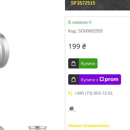
SF3572515
В наявності
Код:
SD00002555
199 ₴
Купити
Купити з
+380 (73) 853-72-81