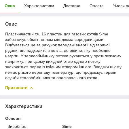
Опис
Характеристики
Доставка
Оплата
Умови п
Опис
Пластинчастий т.ч. 16 пластин для газових котлів Sime
забезпечує обмін теплом між двома середовищами.
Відбувається це за рахунок передачі енергії від гарячої
рідини, що надходить із котла, до рідини, яку необхідно
нагріти. У теплообміннику потоки рухаються у протилежному
напрямку, при цьому вихідний отвір одного потоку
знаходиться поряд із вхідним отвором іншого. Завдяки цьому
немає різкого перепаду температур, що продовжує термін
служби теплообмінника та опалювального котла.
Приховати
Характеристики
Основні
Виробник
Sime