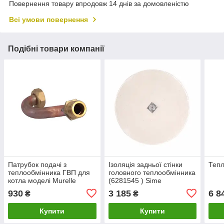
Повернення товару впродовж 14 днів за домовленістю
Всі умови повернення
Подібні товари компанії
Патрубок подачі з
Ізоляція задньої стінки
Тепл
теплообмінника ГВП для
головного теплообмінника
котла моделі Murelle
(6281545 ) Sime
(6265022) SIME
930
3 185
6 8
₴
₴
Купити
Купити