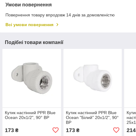
Умови повернення
Повернення товару впродовж 14 днів за домовленістю
Всі умови повернення
Подібні товари компанії
Кутик настінний PPR Blue
Кутик настінний PPR Blue
Кути
Ocean 20х1/2", 90° ВР
Ocean "Білий" 20х1/2", 90°
наст
ВР
25х1
173
173
214
₴
₴