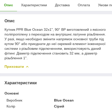
Опис
Характеристики
Доставка
Оплата
Умови п
Опис
Кутник PPR Blue Ocean 32х1", 90° ВР виготовлений з якісного
поліпропілену з переходом на внутрішнє латунне різьблення.
У разі, якщо необхідно змінити напрямок основної труби під
кутом 90° або приєднати до неї окремий елемент інженерної
системи з різьбовим підключенням, використовують даний
фітинг. Діаметр підключення становить 32 мм, а діаметр
різьблення 1".
Приховати
Характеристики
Основні
Виробник
Blue Ocean
Колір
Сірий