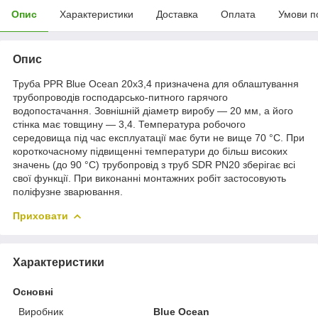
Опис
Характеристики
Доставка
Оплата
Умови п
Опис
Труба PPR Blue Ocean 20х3,4 призначена для облаштування
трубопроводів господарсько-питного гарячого
водопостачання. Зовнішній діаметр виробу — 20 мм, а його
стінка має товщину — 3,4. Температура робочого
середовища під час експлуатації має бути не вище 70 °C. При
короткочасному підвищенні температури до більш високих
значень (до 90 °C) трубопровід з труб SDR PN20 зберігає всі
свої функції. При виконанні монтажних робіт застосовують
поліфузне зварювання.
Приховати
Характеристики
Основні
Виробник
Blue Ocean