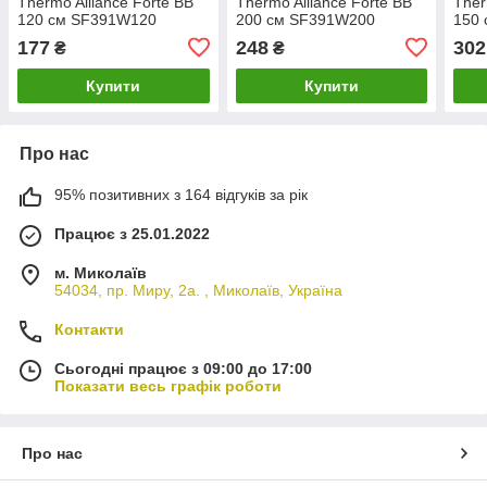
Thermo Alliance Forte ВВ
Thermo Alliance Forte ВВ
Ther
120 см SF391W120
200 см SF391W200
150
177
248
302
₴
₴
Купити
Купити
Про нас
95% позитивних з 164 відгуків за рік
Працює з 25.01.2022
м. Миколаїв
54034, пр. Миру, 2а. , Миколаїв, Україна
Контакти
Сьогодні працює з 09:00 до 17:00
Показати весь графік роботи
Про нас