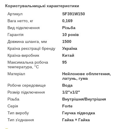
Користувальницькі характеристики
Артикул
SF391W150
Вага нетто, кг
0,169
Вид підключення
Різьба
Гарантія
10 років
Довжина шланга, мм
1500
Країна реєстрації бренду
Україна
Країна-виробник
Китай
Максимальна робоча
95
температура, °C
Матеріал
Нейлонове обплетення,
латунь, гума
Робоче середовище
Вода
Розмір підключення
1/2"x1/2"
Різьба
Внутрішня/Внутрішня
Серія
Forte
Тип виробу
Гнучка підводка
Тип з'єднання
Гайка × Гайка