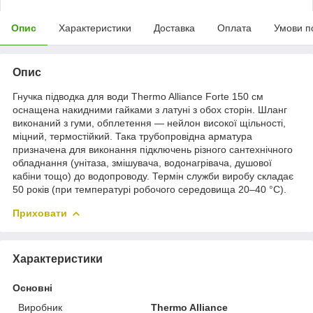
Опис
Характеристики
Доставка
Оплата
Умови п
Опис
Гнучка підводка для води Thermo Alliance Forte 150 см
оснащена накидними гайками з латуні з обох сторін. Шланг
виконаний з гуми, обплетення — нейлон високої щільності,
міцний, термостійкий. Така трубопровідна арматура
призначена для виконання підключень різного сантехнічного
обладнання (унітаза, змішувача, водонагрівача, душової
кабіни тощо) до водопроводу. Термін служби виробу складає
50 років (при температурі робочого середовища 20–40 °C).
Приховати
Характеристики
Основні
Виробник
Thermo Alliance