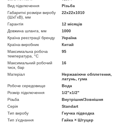
Вид підключення
Різьба
Габаритні розміри виробу
22х22х1010
(ШхГхВ), мм
Гарантія
12 місяців
Довжина шланга, мм
1000
Країна реєстрації бренду
Україна
Країна-виробник
Китай
Максимальна робоча
95
температура, °C
Максимальний робочий
16
тиск, бар
Матеріал
Нержавіюче обплетення,
латунь, гума
Робоче середовище
Вода
Розмір підключення
1/2"x1/2"
Різьба
Внутрішня/Зовнішня
Серія
Standart
Тип виробу
Гнучка підводка
Тип з'єднання
Гайка × Штуцер