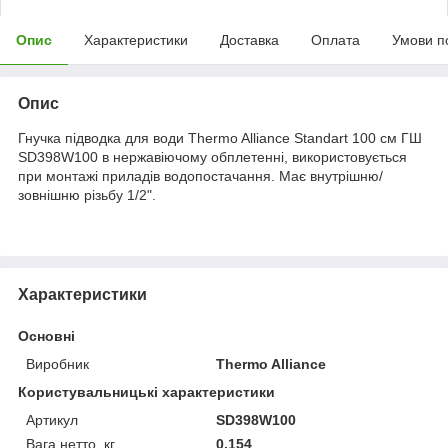
Опис
Характеристики
Доставка
Оплата
Умови п
Опис
Гнучка підводка для води Thermo Alliance Standart 100 см ГШ
SD398W100 в нержавіючому обплетенні, використовується
при монтажі приладів водопостачання. Має внутрішню/
зовнішню різьбу 1/2".
Характеристики
Основні
Виробник
Thermo Alliance
Користувальницькі характеристики
Артикул
SD398W100
Вага нетто, кг
0,154