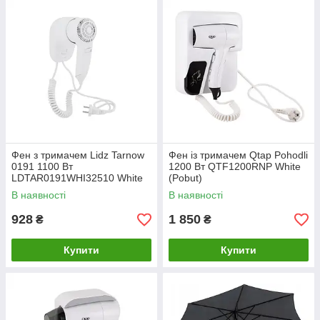
Фен з тримачем Lidz Tarnow
Фен із тримачем Qtap Pohodli
0191 1100 Вт
1200 Вт QTF1200RNP White
LDTAR0191WHI32510 White
(Pobut)
В наявності
В наявності
928
1 850
₴
₴
Купити
Купити