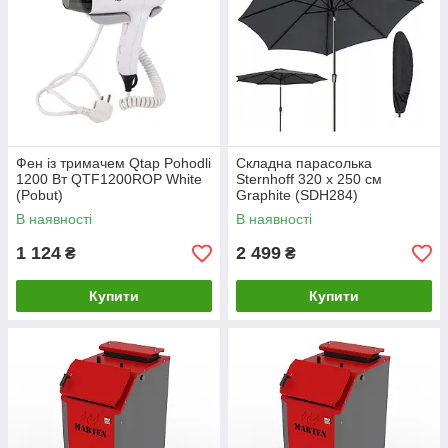
Фен із тримачем Qtap Pohodli
Складна парасолька
1200 Вт QTF1200ROP White
Sternhoff 320 x 250 см
(Pobut)
Graphite (SDH284)
В наявності
В наявності
1 124
2 499
₴
₴
Купити
Купити