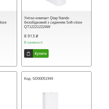
Унітаз-компакт Qtap Nando
lose
безобідковий з сидінням Soft-close
QT12221222AW
8 913 ₴
В наявності
Купити
SD00051949