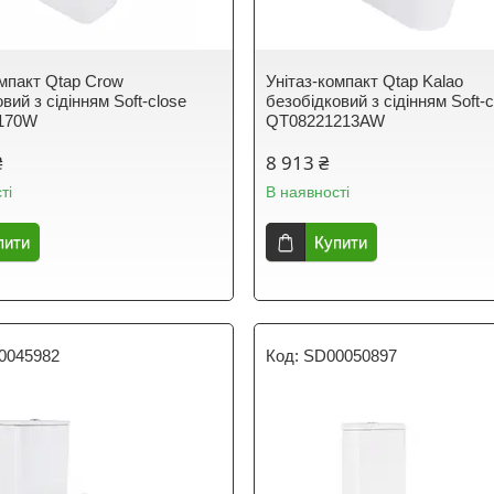
омпакт Qtap Crow
Унітаз-компакт Qtap Kalao
вий з сідінням Soft-close
безобідковий з сідінням Soft-c
170W
QT08221213AW
₴
8 913 ₴
ті
В наявності
пити
Купити
0045982
SD00050897