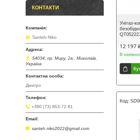
КОНТАКТИ
Унітаз-к
безобідко
QT05222
Santeh-Niko
12 197 
В наявнос
54034, пр. Миру, 2а., Миколаїв,
Україна
Ку
Дмитро
SD0
+380 (73) 853-72-81
santeh.niko2022@gmail.com