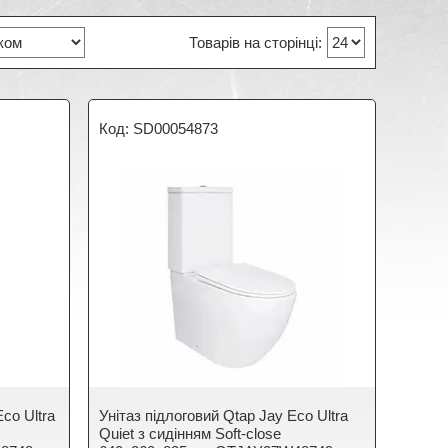
SD00054873
co Ultra
Унітаз підлоговий Qtap Jay Eco Ultra
Quiet з сидінням Soft-close