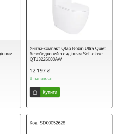
Унітаз-компакт Qtap Robin Ultra Quiet
дінням
безободковий з сидінням Soft-close
QT13226089AW
12 197 ₴
В наявності
Купити
SD00052628