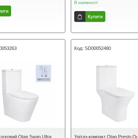
В наявності
пити
Купити
0053263
SD00052480
длоговий Qtap Swan Ultra
Унітаз-компакт Qtap Presto Q