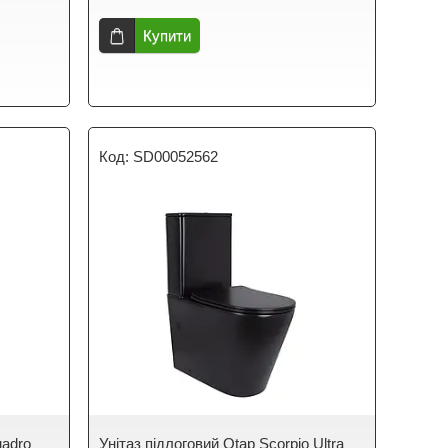
Купити
SD00052562
uadro
Унітаз підлоговий Qtap Scorpio Ultra