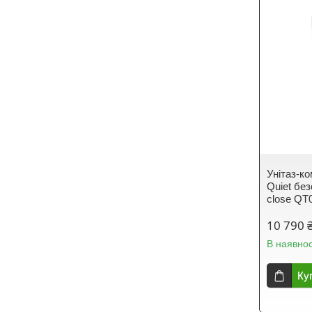
Унітаз-ко
Quiet без
close Q
10 790 
В наявнос
Ку