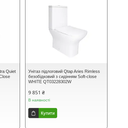
tra Quiet
Унітаз підлоговий Qtap Aries Rimless
Close
безобідковий з сидінням Soft-close
WHITE QT03228302W
9 851 ₴
В наявності
Купити