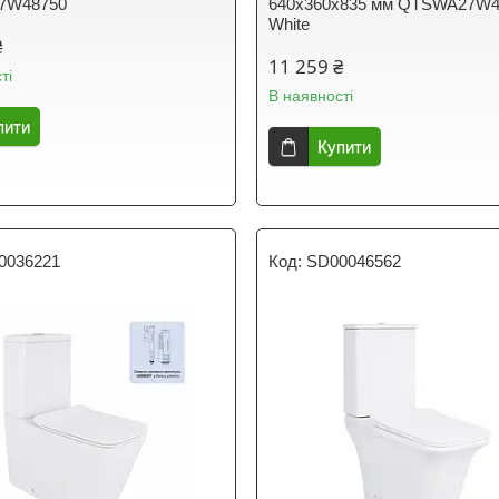
7W48750
640x360x835 мм QTSWA27W4
White
₴
11 259 ₴
ті
В наявності
пити
Купити
0036221
SD00046562