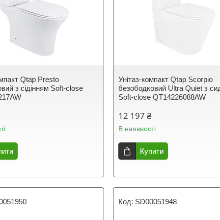
мпакт Qtap Presto
Унітаз-компакт Qtap Scorpio
вий з сідінням Soft-close
безободковий Ultra Quiet з си
217AW
Soft-close QT14226088AW
12 197 ₴
ті
В наявності
пити
Купити
0051950
SD00051948