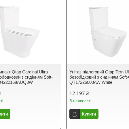
мпакт Qtap Cardinal Ultra
Унітаз підлоговий Qtap Tern Ul
ободковий з сидінням Soft-
безобідковий з сидінням Soft-
T04222168AUQ3W
QT17226003AW White
₴
12 197 ₴
ті
В наявності
пити
Купити