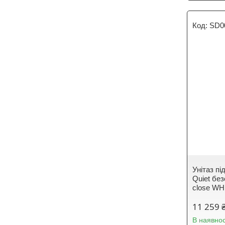
SD0
Унітаз пі
Quiet без
close W
11 259 
В наявнос