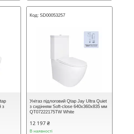
SD00053257
tap
Унітаз підлоговий Qtap Jay Ultra Quiet
й з
з сидінням Soft-close 640x360x835 мм
QT07222175TW White
12 197 ₴
В наявності