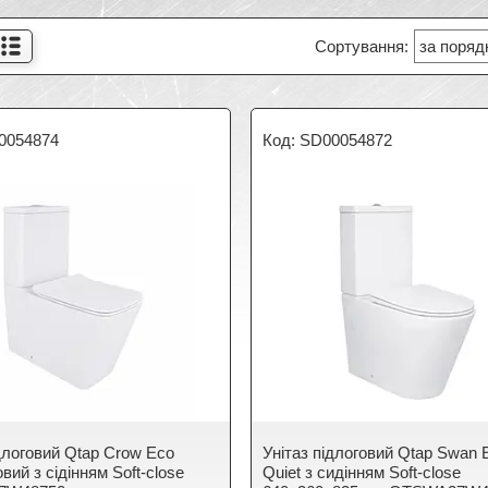
0054874
SD00054872
ідлоговий Qtap Crow Eco
Унітаз підлоговий Qtap Swan E
вий з сідінням Soft-close
Quiet з сидінням Soft-close