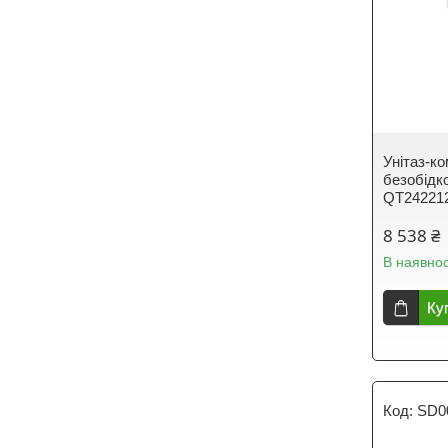
Унітаз-ко
безобідко
QT24221
8 538 ₴
В наявнос
Ку
SD0