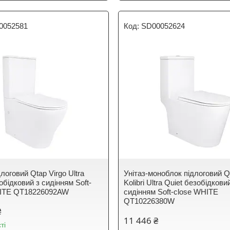
0052581
SD00052624
длоговий Qtap Virgo Ultra
Унітаз-моноблок підлоговий Q
обідковий з сидінням Soft-
Kolibri Ultra Quiet безобідкови
HITE QT18226092AW
сидінням Soft-close WHITE
QT10226380W
₴
11 446 ₴
ті