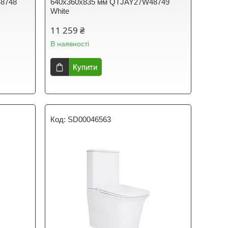
8748
640x360x835 мм QTJAY27W48749
White
11 259 ₴
В наявності
Купити
SD00046563