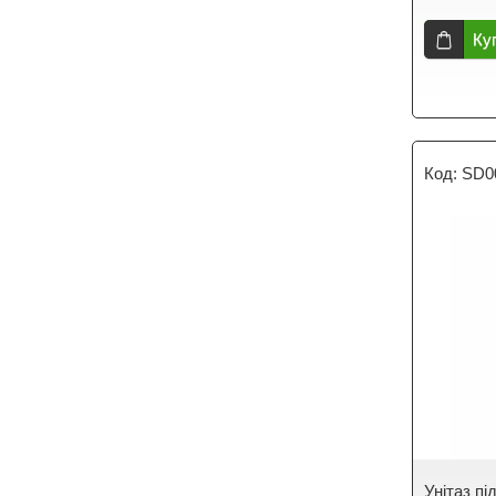
Ку
SD0
Унітаз пі