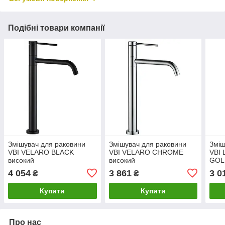
Подібні товари компанії
Змішувач для раковини
Змішувач для раковини
Зміш
VBI VELARO BLACK
VBI VELARO CHROME
VBI
високий
високий
GOL
4 054
3 861
3 0
₴
₴
Купити
Купити
Про нас