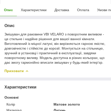
Опис
Характеристики
Доставка
Оплата
Умови п
Опис
Змішувач для раковини VBI VELARO з поворотним виливом -
це стильне і надійне рішення для вашої ванної кімнати.
Виготовлений із міцної латуні, він вирізняється гарною якістю,
довговічністю і стійкістю до корозії. Монтується на стільницю,
зручний в установці і практичний в експлуатації, завдяки
поворотному виливу. Модель доступна в різних кольорах, що
дає змогу гармонійно вписати змішувач у будь-який інтер'єр.
Приховати
Характеристики
Основні
Колір
Матове золото
Матеріал
Латунь