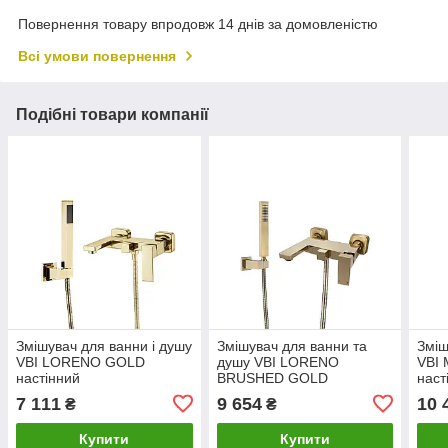
Повернення товару впродовж 14 днів за домовленістю
Всі умови повернення
Подібні товари компанії
Змішувач для ванни і душу
Змішувач для ванни та
Зміш
VBI LORENO GOLD
душу VBI LORENO
VBI
настінний
BRUSHED GOLD
наст
настінний
7 111
9 654
10 
₴
₴
Купити
Купити