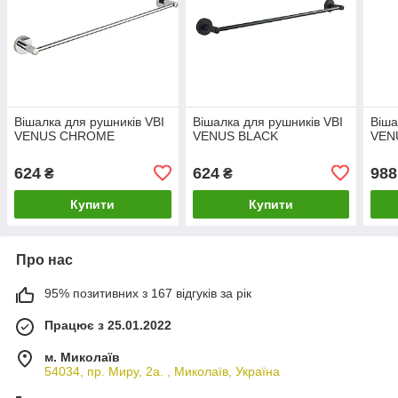
Вішалка для рушників VBI
Вішалка для рушників VBI
Віша
VENUS CHROME
VENUS BLACK
VEN
624
624
988
₴
₴
Купити
Купити
Про нас
95% позитивних з 167 відгуків за рік
Працює з 25.01.2022
м. Миколаїв
54034, пр. Миру, 2а. , Миколаїв, Україна