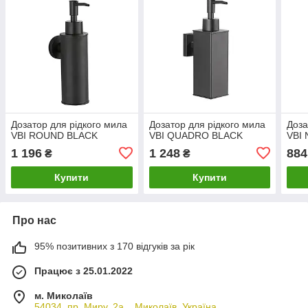
Дозатор для рідкого мила
Дозатор для рідкого мила
Доза
VBI ROUND BLACK
VBI QUADRO BLACK
VBI
1 196
1 248
884
₴
₴
Купити
Купити
Про нас
95% позитивних з 170 відгуків за рік
Працює з 25.01.2022
м. Миколаїв
54034, пр. Миру, 2а. , Миколаїв, Україна