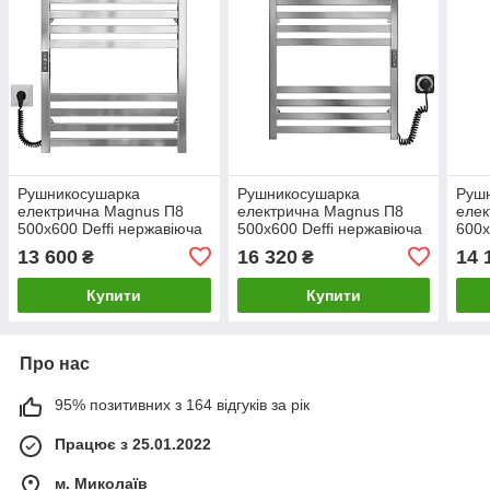
Рушникосушарка
Рушникосушарка
Руш
електрична Magnus П8
електрична Magnus П8
елек
500х600 Deffi нержавіюча
500х600 Deffi нержавіюча
600х
сталь (Хром, JD04, Ліве
сталь (Сатин, JD04, Праве
стал
13 600
16 320
14 
₴
₴
підключення)
підключення)
підк
Купити
Купити
Про нас
95% позитивних з 164 відгуків за рік
Працює з 25.01.2022
м. Миколаїв