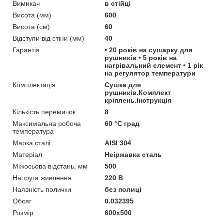
Вимикач
в стійці
Висота (мм)
600
Висота (см)
60
Відступи від стіни (мм)
40
Гарантія
• 20 років на сушарку для
рушників • 5 років на
нагрівальний елемент • 1 рік
на регулятор температури
Комплектація
Сушка для
рушників.Комплект
кріплень.Інструкція
Кількість перемичок
8
Максимальна робоча
60 °С град
температура
Марка сталі
AISI 304
Матеріал
Неіржавка сталь
Міжосьова відстань, мм
500
Напруга живлення
220 В
Наявність полички
без полиці
Обсяг
0.032395
Розмір
600x500