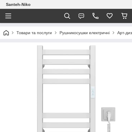
Santeh-Niko
Товари та послуги
Рушникосушки електричні
Арт-ди