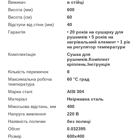
Вимикач
в стійці
Висота (мм)
600
Висота (см)
60
Відступи від стіни (мм)
40
Гарантія
• 20 років на сушарку для
рушників • 5 років на
нагрівальний елемент • 1 рік
на регулятор температури
Комплектація
Сушка для
рушників.Комплект
кріплень.Інструкція
Кількість перемичок
8
Максимальна робоча
60 °С град
температура
Марка сталі
AISI 304
Матеріал
Неіржавка сталь
Міжосьова відстань, мм
400
Напруга живлення
220 В
Наявність полички
без полиці
Обсяг
0.032395
Розмір
600x400