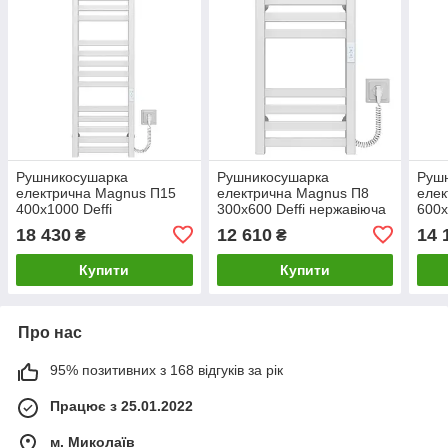
Рушникосушарка
Рушникосушарка
Руш
електрична Magnus П15
електрична Magnus П8
елек
400х1000 Deffi
300х600 Deffi нержавіюча
600х
нержавіюча сталь (Білий,
сталь (Білий, WD04,
стал
18 430
12 610
14 
₴
₴
WD04, Праве
Праве підключення)
Прав
підключення)
Купити
Купити
Про нас
95% позитивних з 168 відгуків за рік
Працює з 25.01.2022
м. Миколаїв