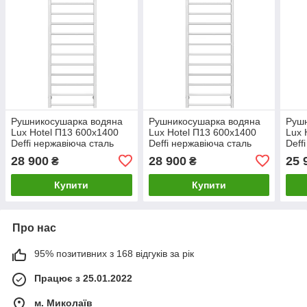
Рушникосушарка водяна
Рушникосушарка водяна
Руш
Lux Hotel П13 600х1400
Lux Hotel П13 600х1400
Lux 
Deffi нержавіюча сталь
Deffi нержавіюча сталь
Deff
(Білий, Бокове ліве
(Білий, Бокове праве
(Хро
28 900
28 900
25 
₴
₴
підключення)
підключення)
підк
Купити
Купити
Про нас
95% позитивних з 168 відгуків за рік
Працює з 25.01.2022
м. Миколаїв