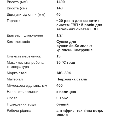
Висота (мм)
1400
Висота (см)
140
Відступи від стіни (мм)
40
Гарантія
• 20 років для закритих
систем ГВП • 5 років для
загальних систем ГВП
Діаметр підключення
1/2"
Комплектація
Сушка для
рушників.Комплект
кріплень.Інструкція
Кількість перемичок
13
Максимальна робоча
95 °С град
температура
Марка сталі
AISI 304
Матеріал
Неіржавка сталь
Міжосьова відстань, мм
400
Наявність полички
з полицею
Обсяг
0.1562
Підведення води
бічний
Робоча рідина
антифриз. технічна вода.
масло