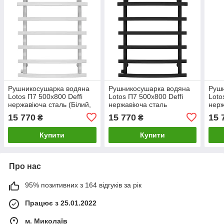
Рушникосушарка водяна
Рушникосушарка водяна
Руш
Lotos П7 500х800 Deffi
Lotos П7 500х800 Deffi
Loto
нержавіюча сталь (Білий,
нержавіюча сталь
нерж
Бокове ліве підключення)
(Чорний, Бокове ліве
Боко
15 770
15 770
15 
₴
₴
підключення)
Купити
Купити
Про нас
95% позитивних з 164 відгуків за рік
Працює з 25.01.2022
м. Миколаїв