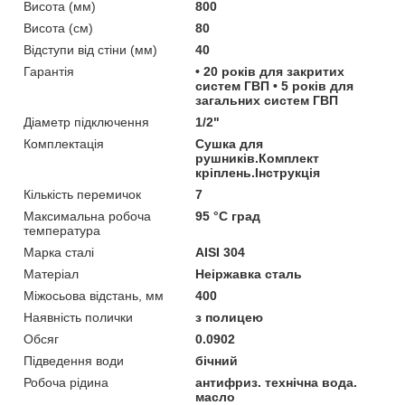
Висота (мм)
800
Висота (см)
80
Відступи від стіни (мм)
40
Гарантія
• 20 років для закритих
систем ГВП • 5 років для
загальних систем ГВП
Діаметр підключення
1/2"
Комплектація
Сушка для
рушників.Комплект
кріплень.Інструкція
Кількість перемичок
7
Максимальна робоча
95 °С град
температура
Марка сталі
AISI 304
Матеріал
Неіржавка сталь
Міжосьова відстань, мм
400
Наявність полички
з полицею
Обсяг
0.0902
Підведення води
бічний
Робоча рідина
антифриз. технічна вода.
масло