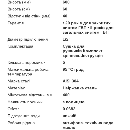
Висота (мм)
600
Висота (см)
60
Відступи від стіни (мм)
40
Гарантія
• 20 років для закритих
систем ГВП • 5 років для
загальних систем ГВП
Діаметр підключення
1/2"
Комплектація
Сушка для
рушників.Комплект
кріплень.Інструкція
Кількість перемичок
5
Максимальна робоча
95 °С град
температура
Марка сталі
AISI 304
Матеріал
Неіржавка сталь
Міжосьова відстань, мм
400
Наявність полички
з полицею
Обсяг
0.0682
Підведення води
нижній
Робоча рідина
антифриз. технічна вода.
масло