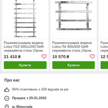
Рушникосушарка водяна
Рушникосушарка водяна
Руш
Lotos П10 400х1200 Deffi
Lotos П4 400х500 Deffi
Loto
нержавіюча сталь (Хром,
нержавіюча сталь (Хром,
нерж
Нижнє підключення)
Нижнє підключення)
Боко
21 410
10 570
12 
₴
₴
підк
Купити
Купити
Про нас
95% позитивних з 169 відгуків за рік
Працює з 25.01.2022
м. Миколаїв