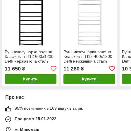
Рушникосушарка водяна
Рушникосушарка водяна
Руш
Класік Еліт П12 600х1200
Класік Еліт П12 400х1200
Клас
Deffi нержавіюча сталь
Deffi нержавіюча сталь
Deff
(Чорний, Нижнє
(Білий, Бокове ліве
(Чор
11 650
11 280
10 
₴
₴
підключення)
підключення)
підк
Купити
Купити
Про нас
95% позитивних з 169 відгуків за рік
Працює з 25.01.2022
м. Миколаїв