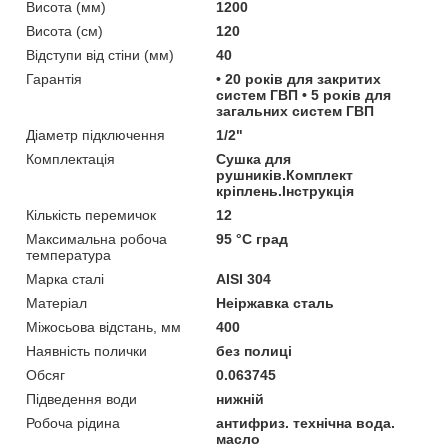
Висота (мм)
1200
Висота (см)
120
Відступи від стіни (мм)
40
Гарантія
• 20 років для закритих
систем ГВП • 5 років для
загальних систем ГВП
Діаметр підключення
1/2"
Комплектація
Сушка для
рушників.Комплект
кріплень.Інструкція
Кількість перемичок
12
Максимальна робоча
95 °С град
температура
Марка сталі
AISI 304
Матеріал
Неіржавка сталь
Міжосьова відстань, мм
400
Наявність полички
без полиці
Обсяг
0.063745
Підведення води
нижній
Робоча рідина
антифриз. технічна вода.
масло