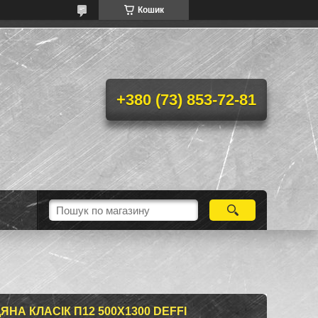
Кошик
+380 (73) 853-72-81
А КЛАСІК П12 500Х1300 DEFFI