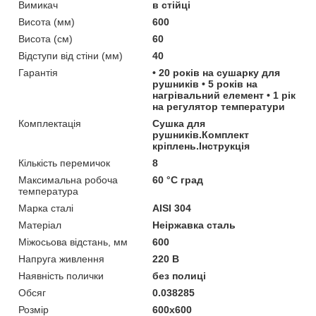
Вимикач
в стійці
Висота (мм)
600
Висота (см)
60
Відступи від стіни (мм)
40
Гарантія
• 20 років на сушарку для
рушників • 5 років на
нагрівальний елемент • 1 рік
на регулятор температури
Комплектація
Сушка для
рушників.Комплект
кріплень.Інструкція
Кількість перемичок
8
Максимальна робоча
60 °С град
температура
Марка сталі
AISI 304
Матеріал
Неіржавка сталь
Міжосьова відстань, мм
600
Напруга живлення
220 В
Наявність полички
без полиці
Обсяг
0.038285
Розмір
600x600