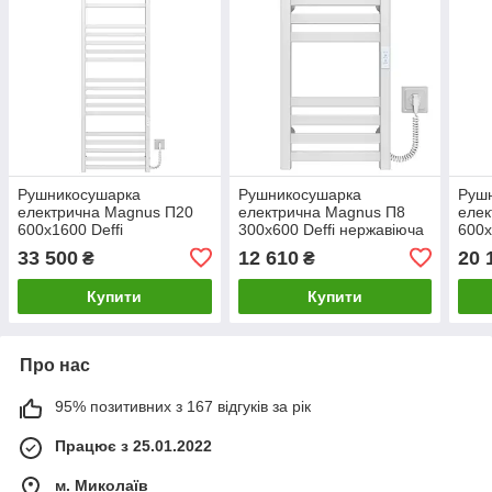
Рушникосушарка
Рушникосушарка
Руш
електрична Magnus П20
електрична Magnus П8
елек
600х1600 Deffi
300х600 Deffi нержавіюча
600х
нержавіюча сталь (Білий,
сталь (Білий, WD04,
нерж
33 500
12 610
20 
₴
₴
WD04, Праве
Праве підключення)
WD0
підключення)
підк
Купити
Купити
Про нас
95% позитивних з 167 відгуків за рік
Працює з 25.01.2022
м. Миколаїв