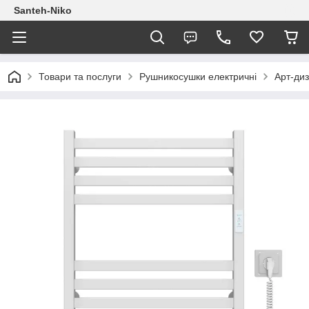
Santeh-Niko
Товари та послуги
Рушникосушки електричні
Арт-ди