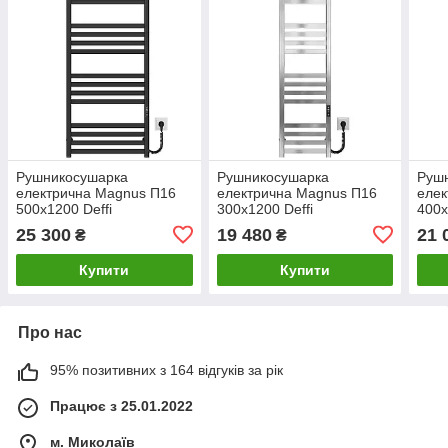
Рушникосушарка
Рушникосушарка
Руш
електрична Magnus П16
електрична Magnus П16
елек
500х1200 Deffi
300х1200 Deffi
400х
нержавіюча сталь
нержавіюча сталь (Хром,
нерж
25 300
19 480
21 
₴
₴
(Чорний, JD04, Праве
JD04, Праве підключення)
JD04
підключення)
Купити
Купити
Про нас
95% позитивних з 164 відгуків за рік
Працює з 25.01.2022
м. Миколаїв