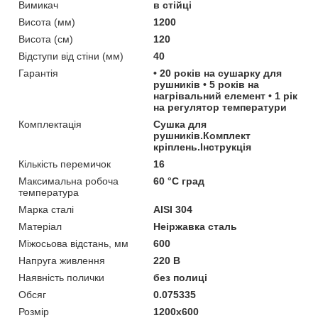
Вимикач
в стійці
Висота (мм)
1200
Висота (см)
120
Відступи від стіни (мм)
40
Гарантія
• 20 років на сушарку для
рушників • 5 років на
нагрівальний елемент • 1 рік
на регулятор температури
Комплектація
Сушка для
рушників.Комплект
кріплень.Інструкція
Кількість перемичок
16
Максимальна робоча
60 °С град
температура
Марка сталі
AISI 304
Матеріал
Неіржавка сталь
Міжосьова відстань, мм
600
Напруга живлення
220 В
Наявність полички
без полиці
Обсяг
0.075335
Розмір
1200x600