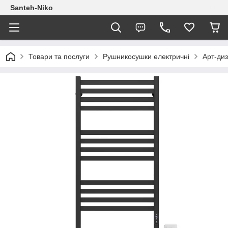
Santeh-Niko
Товари та послуги
Рушникосушки електричні
Арт-ди