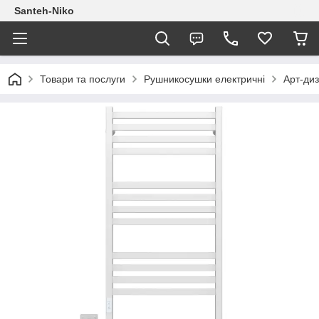
Santeh-Niko
Товари та послуги
Рушникосушки електричні
Арт-ди