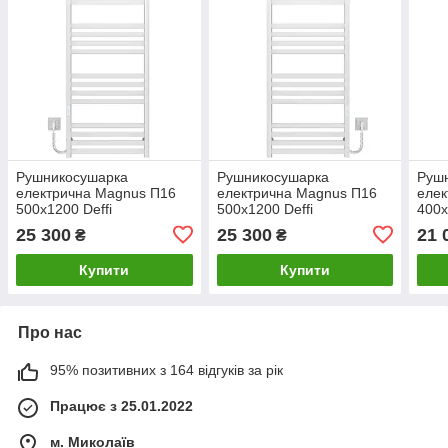
Рушникосушарка
Рушникосушарка
Руш
електрична Magnus П16
електрична Magnus П16
елек
500х1200 Deffi
500х1200 Deffi
400х
нержавіюча сталь (Білий,
нержавіюча сталь (Білий,
нерж
25 300
25 300
21 
₴
₴
WD04, Ліве підключення)
WD04, Праве
WD04
підключення)
Купити
Купити
Про нас
95% позитивних з 164 відгуків за рік
Працює з 25.01.2022
м. Миколаїв