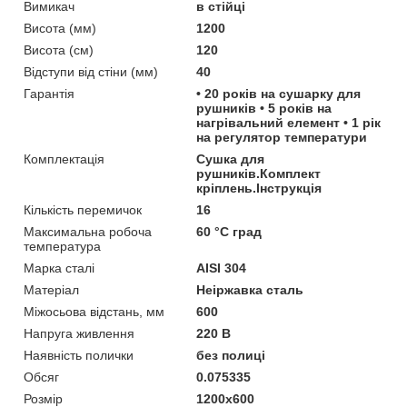
Вимикач
в стійці
Висота (мм)
1200
Висота (см)
120
Відступи від стіни (мм)
40
Гарантія
• 20 років на сушарку для
рушників • 5 років на
нагрівальний елемент • 1 рік
на регулятор температури
Комплектація
Сушка для
рушників.Комплект
кріплень.Інструкція
Кількість перемичок
16
Максимальна робоча
60 °С град
температура
Марка сталі
AISI 304
Матеріал
Неіржавка сталь
Міжосьова відстань, мм
600
Напруга живлення
220 В
Наявність полички
без полиці
Обсяг
0.075335
Розмір
1200x600