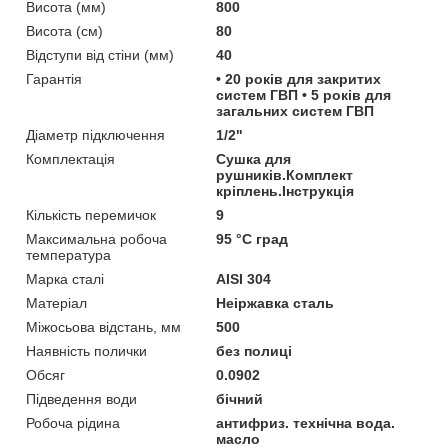
Висота (мм)
800
Висота (см)
80
Відступи від стіни (мм)
40
Гарантія
• 20 років для закритих
систем ГВП • 5 років для
загальних систем ГВП
Діаметр підключення
1/2"
Комплектація
Сушка для
рушників.Комплект
кріплень.Інструкція
Кількість перемичок
9
Максимальна робоча
95 °С град
температура
Марка сталі
AISI 304
Матеріал
Неіржавка сталь
Міжосьова відстань, мм
500
Наявність полички
без полиці
Обсяг
0.0902
Підведення води
бічний
Робоча рідина
антифриз. технічна вода.
масло