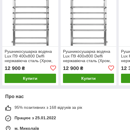
Рушникосушарка водяна
Рушникосушарка водяна
Руш
Lux П9 400х800 Deffi
Lux П9 400х800 Deffi
Lux 
нержавіюча сталь (Хром,
нержавіюча сталь (Хром,
нерж
Бокове ліве підключення)
Бокове праве
Боко
12 900
12 900
12 
₴
₴
підключення)
Купити
Купити
Про нас
95% позитивних з 168 відгуків за рік
Працює з 25.01.2022
м. Миколаїв