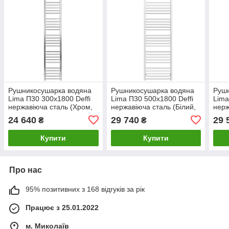
Рушникосушарка водяна
Рушникосушарка водяна
Руш
Lima П30 300х1800 Deffi
Lima П30 500х1800 Deffi
Lima
нержавіюча сталь (Хром,
нержавіюча сталь (Білий,
нерж
Нижнє підключення)
Нижнє підключення)
Нижн
24 640
29 740
29 
₴
₴
Купити
Купити
Про нас
95% позитивних з 168 відгуків за рік
Працює з 25.01.2022
м. Миколаїв