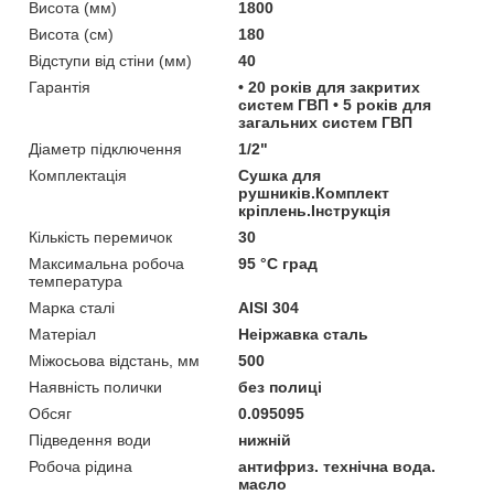
Висота (мм)
1800
Висота (см)
180
Відступи від стіни (мм)
40
Гарантія
• 20 років для закритих
систем ГВП • 5 років для
загальних систем ГВП
Діаметр підключення
1/2"
Комплектація
Сушка для
рушників.Комплект
кріплень.Інструкція
Кількість перемичок
30
Максимальна робоча
95 °С град
температура
Марка сталі
AISI 304
Матеріал
Неіржавка сталь
Міжосьова відстань, мм
500
Наявність полички
без полиці
Обсяг
0.095095
Підведення води
нижній
Робоча рідина
антифриз. технічна вода.
масло