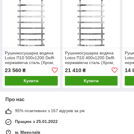
Рушникосушарка водяна
Рушникосушарка водяна
Руш
Lotos П10 500х1200 Deffi
Lotos П10 400х1200 Deffi
Loto
нержавіюча сталь (Хром,
нержавіюча сталь (Хром,
нерж
Бокове праве
Нижнє підключення)
Нижн
23 560
21 410
14 
₴
₴
підключення)
Купити
Купити
Про нас
95% позитивних з 167 відгуків за рік
Працює з 25.01.2022
м. Миколаїв