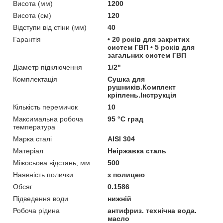
Висота (мм)
1200
Висота (см)
120
Відступи від стіни (мм)
40
Гарантія
• 20 років для закритих
систем ГВП • 5 років для
загальних систем ГВП
Діаметр підключення
1/2"
Комплектація
Сушка для
рушників.Комплект
кріплень.Інструкція
Кількість перемичок
10
Максимальна робоча
95 °С град
температура
Марка сталі
AISI 304
Матеріал
Неіржавка сталь
Міжосьова відстань, мм
500
Наявність полички
з полицею
Обсяг
0.1586
Підведення води
нижній
Робоча рідина
антифриз. технічна вода.
масло